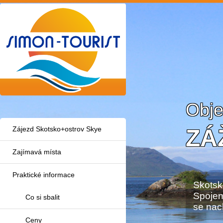
Obje
ZÁ
Zájezd Skotsko+ostrov Skye
Zajímavá místa
Praktické informace
Skotsk
Spojené
Co si sbalit
se nach
Ceny